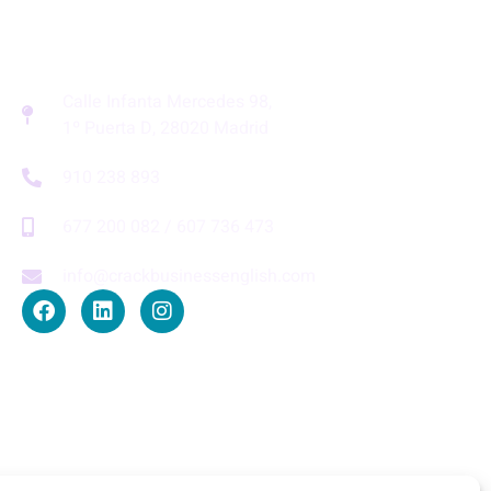
Calle Infanta Mercedes 98,
1º Puerta D, 28020 Madrid
910 238 893
677 200 082 / 607 736 473
info@crackbusinessenglish.com