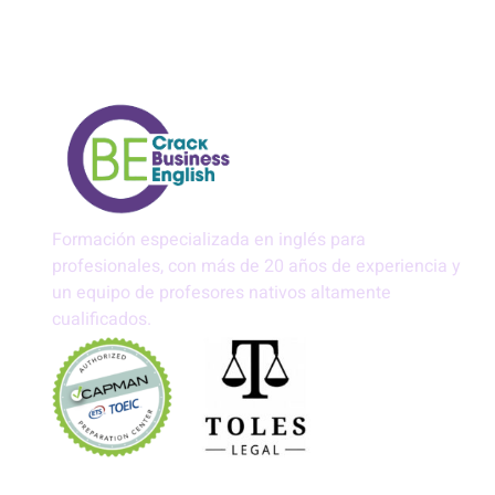
Formación especializada en inglés para
profesionales, con más de 20 años de experiencia y
un equipo de profesores nativos altamente
cualificados.
Aviso Legal
Política de Privacidad
Política de Cookies