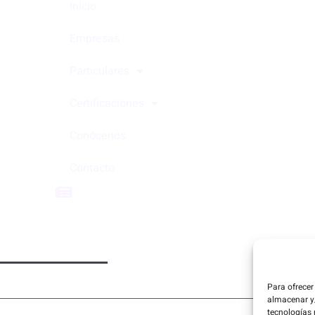
Inicio
Empresas
Particulares
Certificaciones
Conócenos
Contacto
Blog
Personalizar Cookies
Accesibilidad
Para ofrecer
almacenar y/
tecnologías