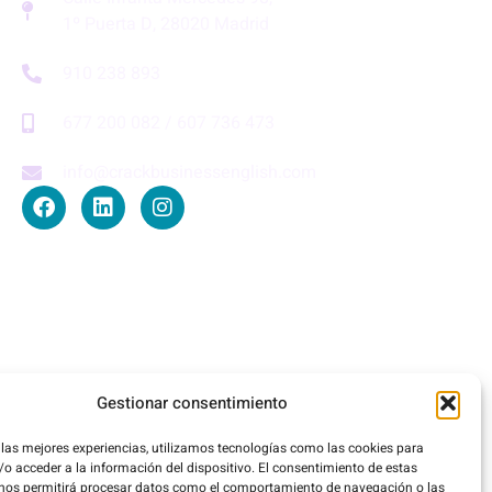
1º Puerta D, 28020 Madrid
910 238 893
677 200 082 / 607 736 473
info@crackbusinessenglish.com
Gestionar consentimiento
 las mejores experiencias, utilizamos tecnologías como las cookies para
o acceder a la información del dispositivo. El consentimiento de estas
 nos permitirá procesar datos como el comportamiento de navegación o las