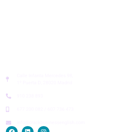
Calle Infanta Mercedes 98,
1º Puerta D, 28020 Madrid
910 238 893
677 200 082 / 607 736 473
info@crackbusinessenglish.com