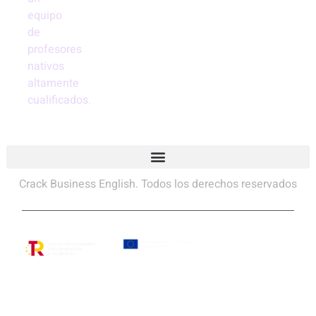
equipo
de
profesores
nativos
altamente
cualificados.
Crack Business English. Todos los derechos reservados