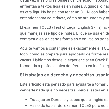
Cada vez más profesionales del Derecho —abogados
enfrentan a textos legales en inglés. Algunos lo hac
es otra liga. No basta con tener un C1. Ni con habe
entender cómo se redacta, cómo se argumenta y c
El examen TOLES (Test of Legal English Skills) no
que manejas ese tipo de inglés. El que se usa en d
contractuales, en cartas formales o en litigios trans
Aquí te vamos a contar qué es exactamente el TOLES
todo: cómo se prepara para aprobarlo de forma rea
vacías. Hablamos desde la experiencia: en Crack 
formando a profesionales del Derecho en inglés leg
Si trabajas en derecho y necesitas usar in
Este artículo está pensado para ayudarte a tomar 
venderte nada que no necesites. Pero si estás en alg
Trabajas en Derecho y sabes que el inglés es 
Has oído hablar del examen TOLES pero no tien