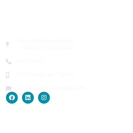
Calle Infanta Mercedes 98,
1º Puerta D, 28020 Madrid
910 238 893
677 200 082 / 607 736 473
info@crackbusinessenglish.com