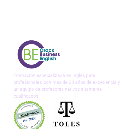
Formación especializada en inglés para
profesionales, con más de 20 años de experiencia y
un equipo de profesores nativos altamente
cualificados.