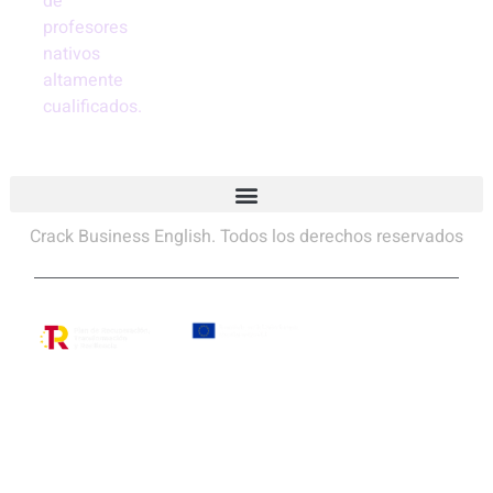
de
profesores
nativos
altamente
cualificados.
Crack Business English. Todos los derechos reservados