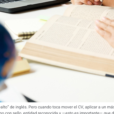
alto” de inglés. Pero cuando toca mover el CV, aplicar a un mást
. Uno con sello, entidad reconocida y —esto es importante— que